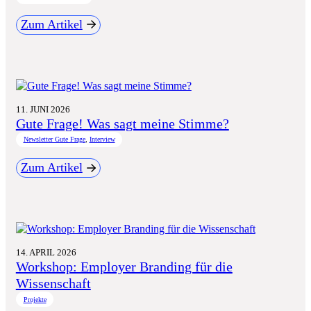
Zum Artikel
:
Newsletter:
Gute Frage!
11. JUNI 2026
Gute Frage! Was sagt meine Stimme?
Newsletter Gute Frage
, 
Interview
Zum Artikel
:
Gute
Frage!
Was
sagt
meine
Stimme?
14. APRIL 2026
Workshop: Employer Branding für die
Wissenschaft
Projekte