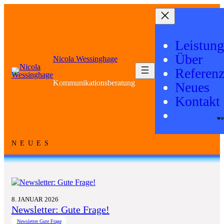
Leistun
Über
Nicola Wessinghage
Referen
Kommunikationsberatung
Neues
Kontakt
B
NEUES
8. JANUAR 2026
Newsletter: Gute Frage!
Newsletter Gute Frage