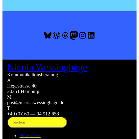
Bluesky
WordPress
Threads
Mastodon
Instagram
LinkedIn
Nicola Wessinghage
Kommunikationsberatung
A
Hegestrasse 40
20251 Hamburg
M
post@nicola-wessinghage.de
T
+49 (0)160 — 94 912 658
Suchen
Newsletter