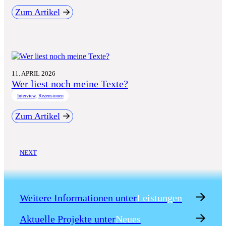
Zum Artikel
:
Workshop:
Employer
Branding
für
die
Wissenschaft
11. APRIL 2026
Wer liest noch meine Texte?
Interview
, 
Rezensionen
Zum Artikel
:
Wer
liest
noch
NEXT
meine Texte?
Weitere Informationen unter
Leistungen
Aktuelle Projekte unter
Neues